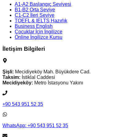
A1-A2 Başlangıç Seviyesi
B1-B2 Orta Seviye
C1-C2 İleri Seviye
TOEFL & IELTS Hazırlık
Business English
Çocuklar İçin İngilizce
Online İngilizce Kursu
İletişim Bilgileri
Şişli:
Mecidiyeköy Mah. Büyükdere Cad.
Taksim:
İstiklal Caddesi
Mecidiyeköy:
Metro İstasyonu Yakını
+90 543 951 52 35
WhatsApp: +90 543 951 52 35